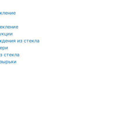
кление
екление
укции
ждения из стекла
вери
з стекла
озырьки