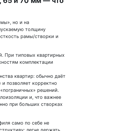
 65 и 70 мм — что
мы», но и на
пускаемую толщину
ёсткость рамы/створки и
. При типовых квартирных
ожностям комплектации
ства квартир: обычно даёт
) и позволяет корректно
 «пограничных» решений.
лоизоляции и, что важнее
нно при больших створках
иля само по себе не
структиву: легче держать