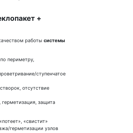
еклопакет +
 качеством работы
системы
по периметру,
проветривание/ступенчатое
створок, отсутствие
 герметизация, защита
«потеет», «свистит»
тажа/герметизации узлов