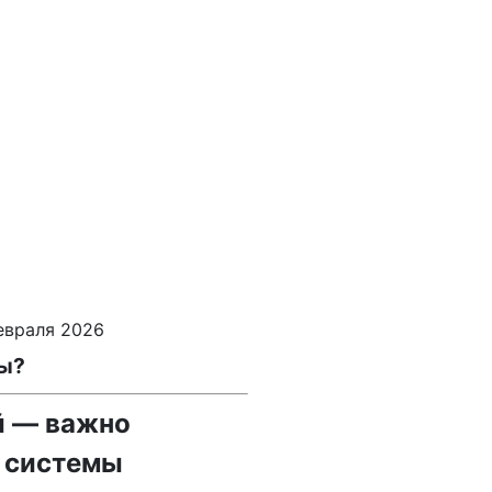
евраля 2026
ры?
й — важно
» системы