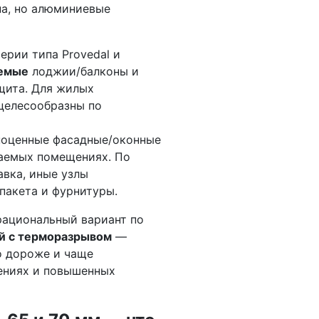
на, но алюминиевые
ерии типа Provedal и
емые
лоджии/балконы и
ащита. Для жилых
целесообразны по
оценные фасадные/оконные
ваемых помещениях. По
авка, иные узлы
пакета и фурнитуры.
рациональный вариант по
й с терморазрывом
—
о дороже и чаще
ениях и повышенных