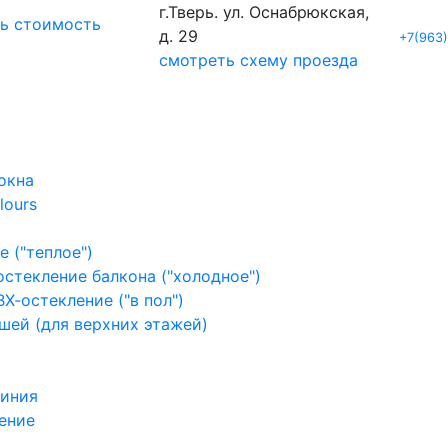
г.Тверь. ул. Оснабрюкская,
ть стоимость
д. 29
+7(963
смотреть схему проезда
окна
lours
 ("теплое")
стекление балкона ("холодное")
Х-остекление ("в пол")
шей (для верхних этажей)
миния
ение