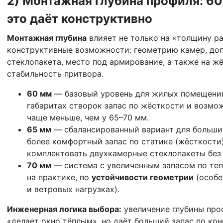
2) Монтажная глубина профиля: 60,
это даёт конструктивно
Монтажная глубина
влияет не только на «толщину ра
конструктивные возможности: геометрию камер, до
стеклопакета, место под армирование, а также на ж
стабильность притвора.
60 мм
— базовый уровень для жилых помещений
габаритах створок запас по жёсткости и возм
чаще меньше, чем у 65–70 мм.
65 мм
— сбалансированный вариант для большин
более комфортный запас по статике (жёсткости
комплектовать двухкамерные стеклопакеты без
70 мм
— система с увеличенным запасом по теп
на практике, по
устойчивости геометрии
(особе
и ветровых нагрузках).
Инженерная логика выбора:
увеличение глубины проф
«делает окно тёплым», но даёт больший запас по кон